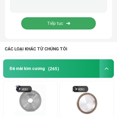
Gửi đi
Bộ dụng cụ thợ điện
Bột đánh bóng kính
Thiết Bị Bảo Hộ Cá Nhân
CÁC LOẠI KHÁC TỪ CHÚNG TÔI
đĩa cắt kim cương
Đá mài kim cương
(265)
Bọc bông tự dán