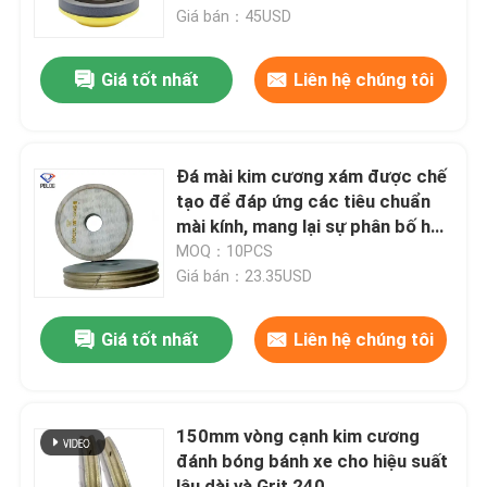
Giá bán：45USD
Tham quan nhà máy
Giá tốt nhất
Liên hệ chúng tôi
Kiểm soát chất lượng
Đá mài kim cương xám được chế
Liên hệ chúng tôi
tạo để đáp ứng các tiêu chuẩn
mài kính, mang lại sự phân bố hạt
đồng đều và độ bền cao.
MOQ：10PCS
Tin tức
Giá bán：23.35USD
Yêu cầu báo giá
Giá tốt nhất
Liên hệ chúng tôi
Đá mài kim cương
150mm vòng cạnh kim cương
đánh bóng bánh xe cho hiệu suất
Đá mài mạ điện
lâu dài và Grit 240