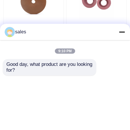
Bánh xe đánh bóng kính
Bánh xe đánh bóng
BK Artifex ngoại vi
cạnh kính màu hồng
sales
song song cho máy
150mm Quá trình hoàn
cạnh tròn
thiện mờ
9:10 PM
Giá tốt nhất
Giá tốt nhất
Good day, what product are you looking 
for?
Liên hệ chúng tôi
Liên hệ chúng tôi
Xem thêm
Nhà
Về chúng tôi
Liên hệ với chúng tôi
Desktop Site
Sơ đồ trang web
Privacy Policy