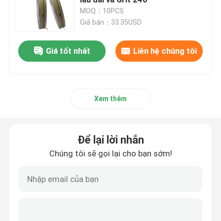
MOQ：10PCS
Giá bán：33.35USD
đá mài CBN
Giá tốt nhất
Liên hệ chúng tôi
Để lại lời nhắn
Bánh mài nhựa
Chúng tôi sẽ gọi lại cho bạn sớm!
Bánh xe đánh bóng kính
Xem thêm
mũi khoan thủy tinh
Để lại lời nhắn
Dụng cụ cắt kính
Chúng tôi sẽ gọi lại cho bạn sớm!
Bộ phận máy móc thủy tinh
Máy viền kính