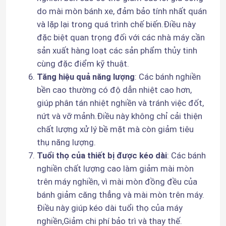
do mài mòn bánh xe, đảm bảo tính nhất quán 
Gửi đi
và lặp lại trong quá trình chế biến.Điều này 
Tham quan nhà máy
đặc biệt quan trọng đối với các nhà máy cần 
sản xuất hàng loạt các sản phẩm thủy tinh 
Kiểm soát chất lượng
cùng đặc điểm kỹ thuật.
Tăng hiệu quả năng lượng
: Các bánh nghiền 
bền cao thường có độ dẫn nhiệt cao hơn, 
Liên hệ chúng tôi
giúp phân tán nhiệt nghiền và tránh việc đốt, 
nứt và vỡ mảnh.Điều này không chỉ cải thiện 
Tin tức
chất lượng xử lý bề mặt mà còn giảm tiêu 
thụ năng lượng.
Tuổi thọ của thiết bị được kéo dài
: Các bánh 
Yêu cầu báo giá
nghiền chất lượng cao làm giảm mài mòn 
trên máy nghiền, vì mài mòn đồng đều của 
Đá mài kim cương
bánh giảm căng thẳng và mài mòn trên máy. 
Điều này giúp kéo dài tuổi thọ của máy 
Đá mài mạ điện
nghiền,Giảm chi phí bảo trì và thay thế.