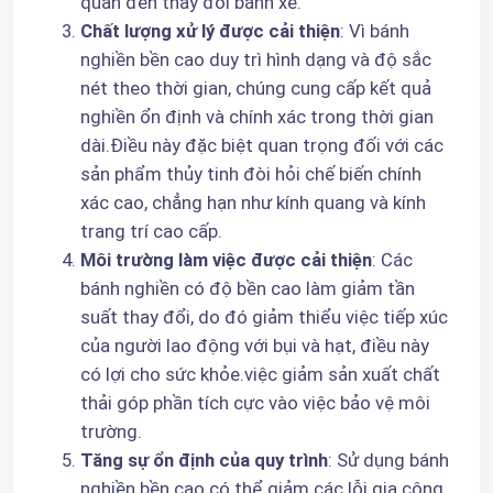
quan đến thay đổi bánh xe.
Chất lượng xử lý được cải thiện
: Vì bánh 
nghiền bền cao duy trì hình dạng và độ sắc 
nét theo thời gian, chúng cung cấp kết quả 
nghiền ổn định và chính xác trong thời gian 
dài.Điều này đặc biệt quan trọng đối với các 
Để lại lời nhắn
sản phẩm thủy tinh đòi hỏi chế biến chính 
Chúng tôi sẽ gọi lại cho bạn sớm!
xác cao, chẳng hạn như kính quang và kính 
trang trí cao cấp.
Môi trường làm việc được cải thiện
: Các 
bánh nghiền có độ bền cao làm giảm tần 
suất thay đổi, do đó giảm thiểu việc tiếp xúc 
của người lao động với bụi và hạt, điều này 
Nhà
có lợi cho sức khỏe.việc giảm sản xuất chất 
thải góp phần tích cực vào việc bảo vệ môi 
Sản phẩm
trường.
Tăng sự ổn định của quy trình
: Sử dụng bánh 
Về chúng tôi
nghiền bền cao có thể giảm các lỗi gia công 