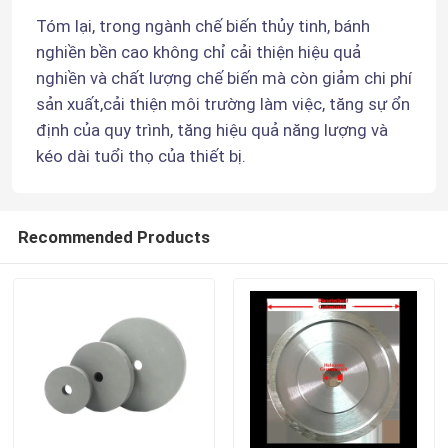
Tóm lại, trong ngành chế biến thủy tinh, bánh 
nghiền bền cao không chỉ cải thiện hiệu quả 
đá mài CBN
nghiền và chất lượng chế biến mà còn giảm chi phí 
sản xuất,cải thiện môi trường làm việc, tăng sự ổn 
Bánh mài nhựa
định của quy trình, tăng hiệu quả năng lượng và 
kéo dài tuổi thọ của thiết bị.
Bánh xe đánh bóng kính
Recommended Products
mũi khoan thủy tinh
Dụng cụ cắt kính
Bộ phận máy móc thủy tinh
Máy viền kính