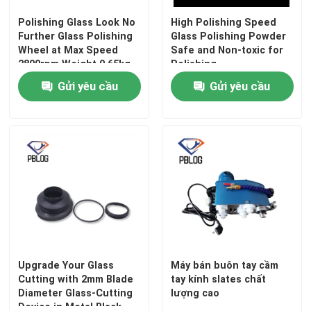
Polishing Glass Look No
High Polishing Speed
Bộ dụng cụ thợ điện
Further Glass Polishing
Glass Polishing Powder
Wheel at Max Speed
Safe and Non-toxic for
2800rpm Weight 0.65kg
Polishing
Bột đánh bóng kính
is the Solution
Gửi yêu cầu
Gửi yêu cầu
Thiết Bị Bảo Hộ Cá Nhân
đĩa cắt kim cương
Bọc bông tự dán
Upgrade Your Glass
Máy bán buôn tay cầm
Cutting with 2mm Blade
tay kính slates chất
Diameter Glass-Cutting
lượng cao
Device in Metal Black