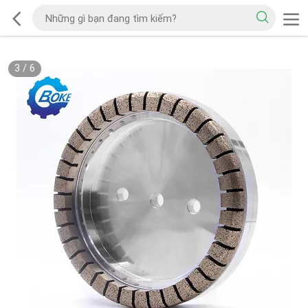
3
/
6