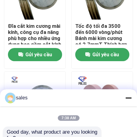
Tham quan nhà máy
Đĩa cắt kim cương mài
Tốc độ tối đa 3500
kính, công cụ đa năng
đến 6000 vòng/phút
Kiểm soát chất lượng
phù hợp cho nhiều ứng
Bánh mài kim cương
dụng bao gồm cắt kính
có 2.7mmT Thích hợp
và đá
cho công nghiệp
Gửi yêu cầu
Gửi yêu cầu
Liên hệ chúng tôi
Tin tức
Yêu cầu báo giá
sales
Đá mài kim cương
7:38 AM
Good day, what product are you looking 
Gray nghiền kim cương
Arbor Hole 30mm
Đá mài mạ điện