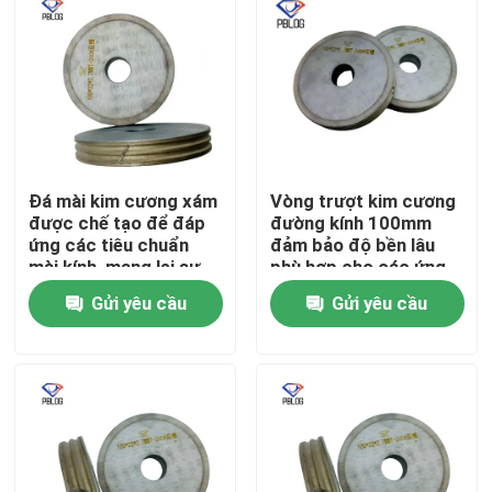
Đá mài kim cương xám
Vòng trượt kim cương
được chế tạo để đáp
đường kính 100mm
ứng các tiêu chuẩn
đảm bảo độ bền lâu
mài kính, mang lại sự
phù hợp cho các ứng
phân bố hạt đồng đều
dụng kỹ thuật chính
Gửi yêu cầu
Gửi yêu cầu
và độ bền cao.
xác
Nhà
Sản phẩm
Về chúng tôi