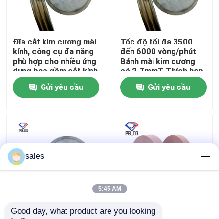
Tham quan nhà máy
Đĩa cắt kim cương mài
Tốc độ tối đa 3500
kính, công cụ đa năng
đến 6000 vòng/phút
Kiểm soát chất lượng
phù hợp cho nhiều ứng
Bánh mài kim cương
dụng bao gồm cắt kính
có 2.7mmT Thích hợp
và đá
cho công nghiệp
Gửi yêu cầu
Gửi yêu cầu
Liên hệ chúng tôi
Tin tức
Yêu cầu báo giá
sales
Đá mài kim cương
5:45 AM
Good day, what product are you looking 
Gray nghiền kim cương
Arbor Hole 30mm
Đá mài mạ điện