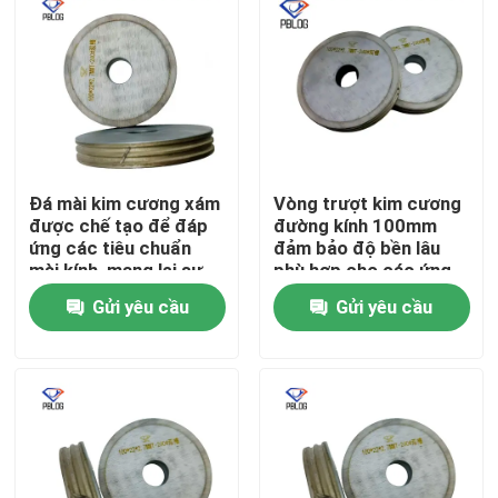
Đá mài kim cương xám
Vòng trượt kim cương
được chế tạo để đáp
đường kính 100mm
ứng các tiêu chuẩn
đảm bảo độ bền lâu
mài kính, mang lại sự
phù hợp cho các ứng
phân bố hạt đồng đều
dụng kỹ thuật chính
Gửi yêu cầu
Gửi yêu cầu
và độ bền cao.
xác
Nhà
Sản phẩm
Về chúng tôi