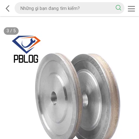
3
/
5