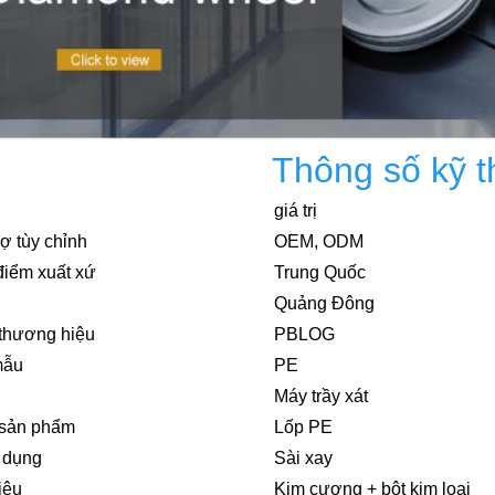
Thông số kỹ t
giá trị
rợ tùy chỉnh
OEM, ODM
điểm xuất xứ
Trung Quốc
Quảng Đông
thương hiệu
PBLOG
mẫu
PE
Máy trầy xát
sản phẩm
Lốp PE
 dụng
Sài xay
iệu
Kim cương + bột kim loại