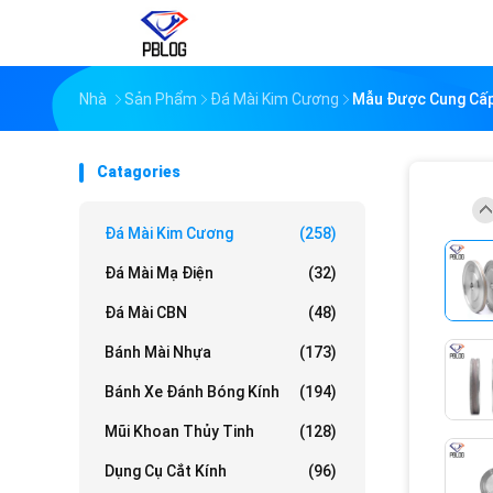
Nhà
Sản Phẩm
Đá Mài Kim Cương
Mẫu Được Cung Cấp 
Catagories
Đá Mài Kim Cương
(258)
Đá Mài Mạ Điện
(32)
Đá Mài CBN
(48)
Bánh Mài Nhựa
(173)
Bánh Xe Đánh Bóng Kính
(194)
Mũi Khoan Thủy Tinh
(128)
Dụng Cụ Cắt Kính
(96)