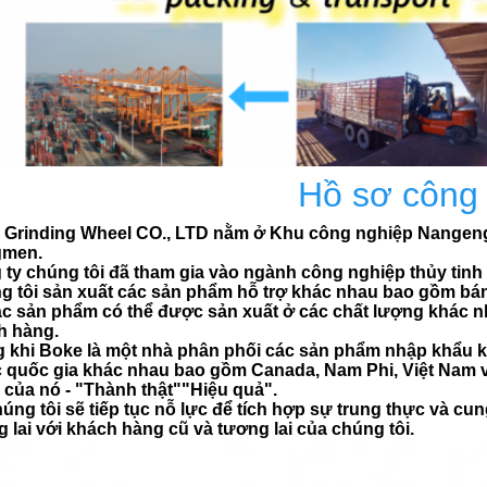
Hồ sơ công 
 Grinding Wheel CO., LTD nằm ở Khu công nghiệp Nangeng, 
gmen.
ty chúng tôi đã tham gia vào ngành công nghiệp thủy tinh
g tôi sản xuất các sản phẩm hỗ trợ khác nhau bao gồm bán
ác sản phẩm có thể được sản xuất ở các chất lượng khác n
h hàng.
g khi Boke là một nhà phân phối các sản phẩm nhập khẩu 
 quốc gia khác nhau bao gồm Canada, Nam Phi, Việt Nam v.
của nó - "Thành thật""Hiệu quả".
úng tôi sẽ tiếp tục nỗ lực để tích hợp sự trung thực và c
 lai với khách hàng cũ và tương lai của chúng tôi.