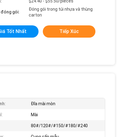
:
$24.40 - $55.50/pieces
Đóng gói trong túi nhựa và thùng
t đóng gói:
carton
Giá Tốt Nhất
Tiếp Xúc
nh:
Đĩa mài mòn
í:
Mài
80#/120#/#150/#180/#240
u:
Cung cấp mẫu