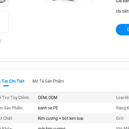
Giá bán
chi tiế
Tin Chi Tiết
Mô Tả Sản Phẩm
 Trợ Tùy Chỉnh:
OEM, ODM
Loại Hì
n Sản Phẩm:
bánh xe PE
Đăng K
t Chất:
Kim cương + bột kim loại
Grit:
 Khóa:
mài kim cương
Vật Mẫ