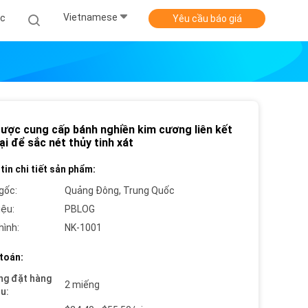
Vietnamese
ức
Yêu cầu báo giá
ược cung cấp bánh nghiền kim cương liên kết
ại để sắc nét thủy tinh xát
tin chi tiết sản phẩm:
gốc:
Quảng Đông, Trung Quốc
iệu:
PBLOG
hình:
NK-1001
toán:
ng đặt hàng
2 miếng
ểu: