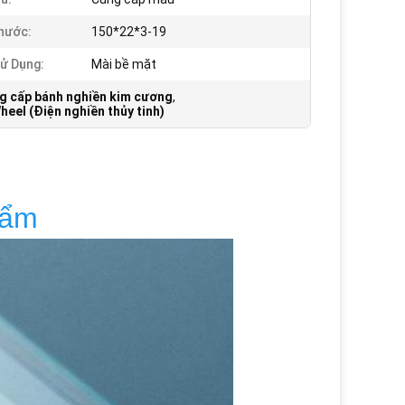
hước:
150*22*3-19
ử Dụng:
Mài bề mặt
g cấp bánh nghiền kim cương
,
eel (Điện nghiền thủy tinh)
hẩm