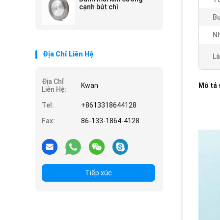
cạnh bút chì
Bư
Nh
Địa Chỉ Liên Hệ
Là
Địa Chỉ
Kwan
Mô tả
Liên Hệ:
Tel:
+8613318644128
Fax:
86-133-1864-4128
Tiếp xúc