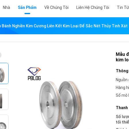
Nhà
Sản Phẩm
Về Chúng Tôi
Liên Hệ Chúng Tôi
Tin T
Bánh Nghiền Kim Cương Liên Kết Kim Loại Để Sắc Nét Thủy Tinh Xát
Mẫu đ
kim lo
Thông 
Nguồn 
Hàng h
Số mô 
Thanh 
Số lượ
tối thi