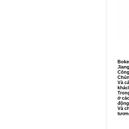
Boke
Jian
Công 
Chún
Và c
khác
Tron
ở các
động 
Và ch
tương