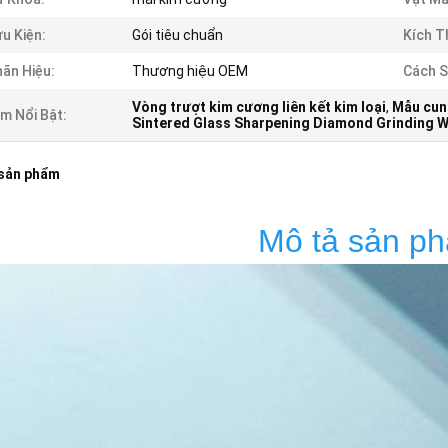
u Kiện:
Gói tiêu chuẩn
Kích T
ãn Hiệu:
Thương hiệu OEM
Cách S
Vòng trượt kim cương liên kết kim loại
,
Mẫu cun
m Nổi Bật:
Sintered Glass Sharpening Diamond Grinding Wh
 sản phẩm
Mô tả sản p