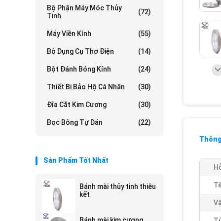
Bộ Phận Máy Móc Thủy
(72)
Tinh
Máy Viền Kính
(55)
Bộ Dụng Cụ Thợ Điện
(14)
Bột Đánh Bóng Kính
(24)
Thiết Bị Bảo Hộ Cá Nhân
(30)
Đĩa Cắt Kim Cương
(30)
Bọc Bông Tự Dán
(22)
Thông 
Sản Phẩm Tốt Nhất
Hỗ
Tê
Bánh mài thủy tinh thiêu
kết
Vậ
Bánh mài kim cương
Từ