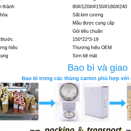
 thành
80#/120#/#150/#180/#240
khóa
Sắt kim cương
Mẫu được cung cấp
Gói tiêu chuẩn
 thước
150*22*3-19
ơng hiệu
Thương hiệu OEM
dụng
Sơn bề mặt
Bao bì và giao
Bao bì trong các thùng carton phù hợp với