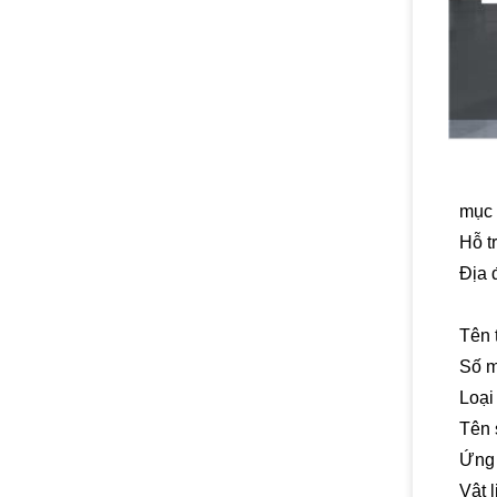
mục
Hỗ t
Địa 
Tên 
Số 
Loại
Tên 
Ứng
Vật l