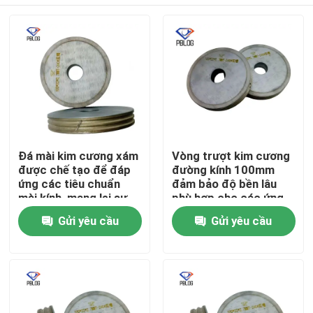
Đá mài kim cương xám
Vòng trượt kim cương
được chế tạo để đáp
đường kính 100mm
ứng các tiêu chuẩn
đảm bảo độ bền lâu
mài kính, mang lại sự
phù hợp cho các ứng
phân bố hạt đồng đều
dụng kỹ thuật chính
Nhà
Gửi yêu cầu
Gửi yêu cầu
và độ bền cao.
xác
Sản phẩm
Về chúng tôi