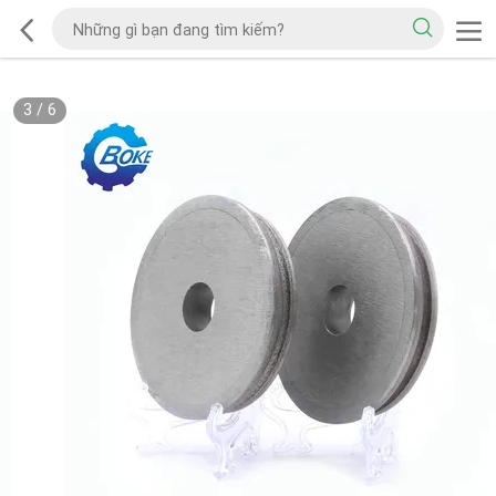
3
/
6