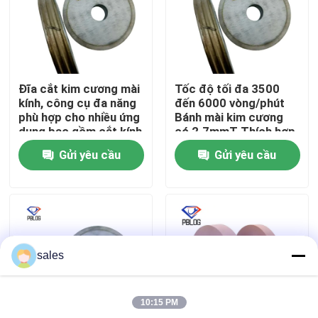
Tham quan nhà máy
Kiểm soát chất lượng
Đĩa cắt kim cương mài
Tốc độ tối đa 3500
kính, công cụ đa năng
đến 6000 vòng/phút
phù hợp cho nhiều ứng
Bánh mài kim cương
Liên hệ chúng tôi
dụng bao gồm cắt kính
có 2.7mmT Thích hợp
và đá
cho công nghiệp
Gửi yêu cầu
Gửi yêu cầu
Tin tức
Yêu cầu báo giá
sales
Đá mài kim cương
10:15 PM
Đá mài mạ điện