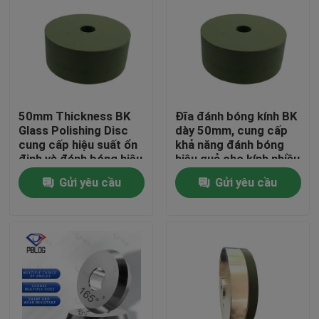
50mm Thickness BK
Đĩa đánh bóng kính BK
Glass Polishing Disc
dày 50mm, cung cấp
cung cấp hiệu suất ổn
khả năng đánh bóng
định và đánh bóng hiệu
hiệu quả cho kính nhiều
quả cho các vật liệu
lớp
Gửi yêu cầu
Gửi yêu cầu
thủy tinh khác nhau
Nhà
Sản phẩm
Về chúng tôi