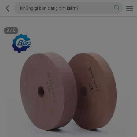
3
/
6