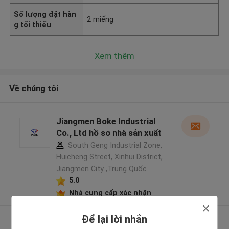
Số lượng đặt hàn
2 miếng
g tối thiểu
Xem thêm
Về chúng tôi
Jiangmen Boke Industrial
Co., Ltd hồ sơ nhà sản xuất
South Geng Industrial Zone,
Huicheng Street, Xinhui District,
Jiangmen City ,Trung Quốc
5.0
Nhà cung cấp xác nhận
Để lại lời nhắn
Xem thêm