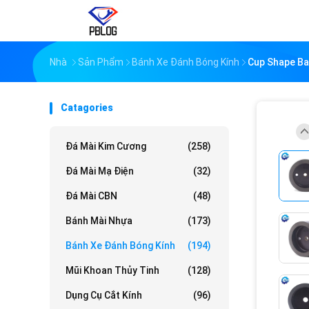
Nhà
Sản Phẩm
Bánh Xe Đánh Bóng Kính
Cup Shape Bak
Catagories
Đá Mài Kim Cương
(258)
Đá Mài Mạ Điện
(32)
Đá Mài CBN
(48)
Bánh Mài Nhựa
(173)
Bánh Xe Đánh Bóng Kính
(194)
Mũi Khoan Thủy Tinh
(128)
Dụng Cụ Cắt Kính
(96)