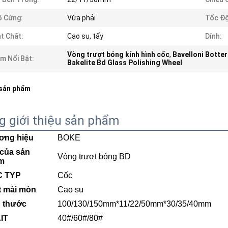
 Cứng:
Vừa phải
Tốc Độ
t Chất:
Cao su, tẩy
Dính:
Vòng trượt bóng kính hình cốc
,
Bavelloni Botter
m Nổi Bật:
Bakelite Bd Glass Polishing Wheel
 sản phẩm
g giới thiệu sản phẩm
ơng hiệu
BOKE
của sản
Vòng trượt bóng BD
m
C TYP
Cốc
t mài mòn
Cao su
h thước
100/130/150mm*11/22/50mm*30/35/40mm
IT
40#/60#/80#