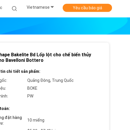
Vietnamese
ức
Yêu cầu báo giá
ape Bakelite Bd Lốp lột cho chế biến thủy
ho Bavelloni Bottero
tin chi tiết sản phẩm:
gốc:
Quảng Đông, Trung Quốc
iệu:
BOKE
hình:
PW
toán:
ng đặt hàng
10 miếng
ểu: