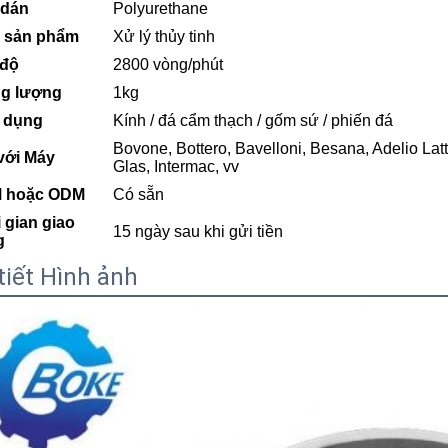
 dán
Polyurethane
 sản phẩm
Xử lý thủy tinh
 độ
2800 vòng/phút
ng lượng
1kg
 dụng
Kính / đá cẩm thạch / gốm sứ / phiến đá
Bovone, Bottero, Bavelloni, Besana, Adelio Latt
với Máy
Glas, Intermac, vv
 hoặc ODM
Có sẵn
 gian giao
15 ngày sau khi gửi tiền
g
tiết Hình ảnh