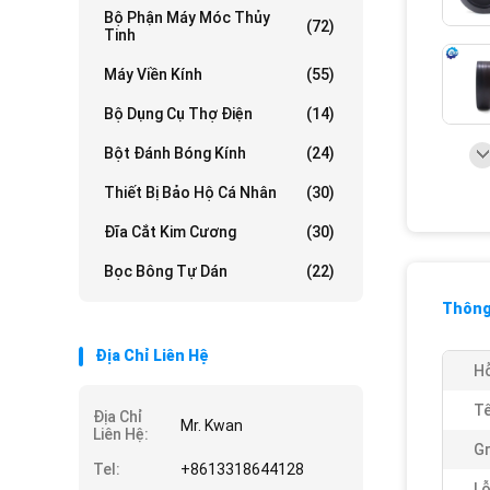
Bộ Phận Máy Móc Thủy
(72)
Tinh
Máy Viền Kính
(55)
Bộ Dụng Cụ Thợ Điện
(14)
Bột Đánh Bóng Kính
(24)
Thiết Bị Bảo Hộ Cá Nhân
(30)
Đĩa Cắt Kim Cương
(30)
Bọc Bông Tự Dán
(22)
Thông 
Địa Chỉ Liên Hệ
Hỗ
Tê
Địa Chỉ
Mr. Kwan
Liên Hệ:
Gr
Tel:
+8613318644128
Lỗ