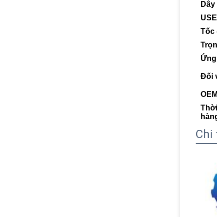
Dây
USE
Tốc
Trọ
Ứng
Đối 
OEM
Thời
hàn
Chi 