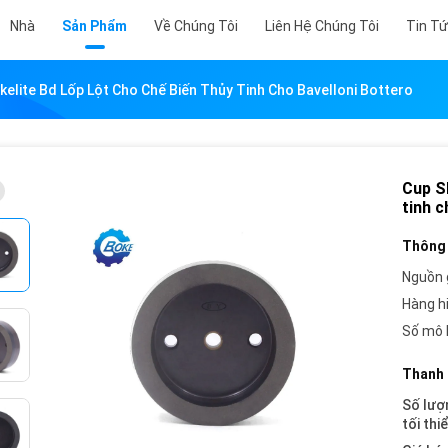
Nhà
Sản Phẩm
Về Chúng Tôi
Liên Hệ Chúng Tôi
Tin T
elite Bd Lốp Lột Cho Chế Biến Thủy Tinh Cho Bavelloni Bottero
Cup Sh
tinh c
Thông 
Nguồn 
Hàng h
Số mô 
Thanh 
Số lượ
tối thi