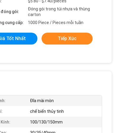
:
$5.80 - $7.40/pieces
Đóng gói trong túi nhựa và thùng
t đóng gói:
carton
ng cung cấp:
1000 Piece / Pieces mỗi tuần
Giá Tốt Nhất
Tiếp Xúc
nh:
Đĩa mài mòn
í:
chế biến thủy tinh
Kính:
100/130/150mm
Cao:
30/35/40mm