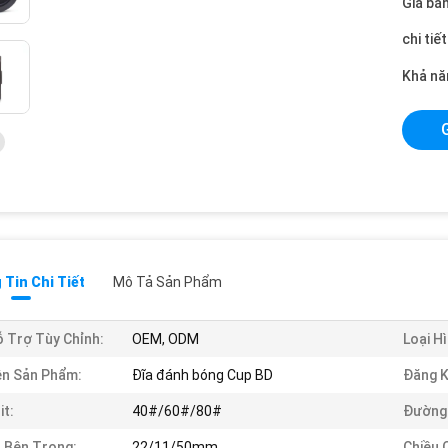
Giá bán
chi tiế
Khả nă
Tin Chi Tiết
Mô Tả Sản Phẩm
 Trợ Tùy Chỉnh:
OEM, ODM
Loại Hì
n Sản Phẩm:
Đĩa đánh bóng Cup BD
Đăng K
it:
40#/60#/80#
Đường 
 Bên Trong:
22/11/50mm
Chiều 