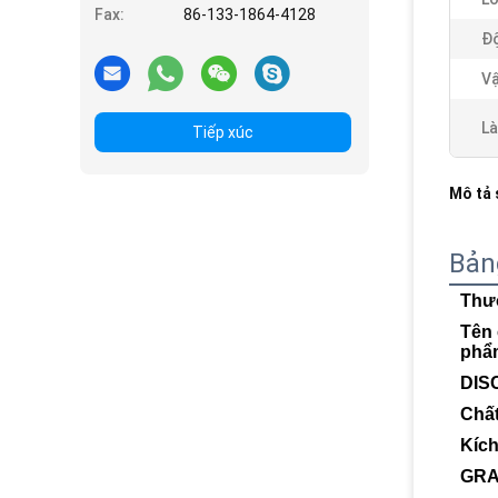
Fax:
86-133-1864-4128
Độ
Vậ
Là
Tiếp xúc
Mô tả
Bản
Thư
Tên 
phẩ
DIS
Chấ
Kíc
GRA