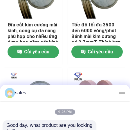
Tham quan nhà máy
Đĩa cắt kim cương mài
Tốc độ tối đa 3500
kính, công cụ đa năng
đến 6000 vòng/phút
Kiểm soát chất lượng
phù hợp cho nhiều ứng
Bánh mài kim cương
dụng bao gồm cắt kính
có 2.7mmT Thích hợp
và đá
cho công nghiệp
Gửi yêu cầu
Gửi yêu cầu
Liên hệ chúng tôi
Tin tức
Yêu cầu báo giá
sales
Đá mài kim cương
9:26 PM
Good day, what product are you looking 
Gray nghiền kim cương
Arbor Hole 30mm
Đá mài mạ điện