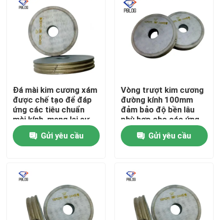
Đá mài kim cương xám
Vòng trượt kim cương
được chế tạo để đáp
đường kính 100mm
ứng các tiêu chuẩn
đảm bảo độ bền lâu
mài kính, mang lại sự
phù hợp cho các ứng
phân bố hạt đồng đều
dụng kỹ thuật chính
Gửi yêu cầu
Gửi yêu cầu
và độ bền cao.
xác
Nhà
Sản phẩm
Về chúng tôi