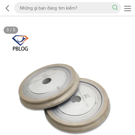
3
/
5