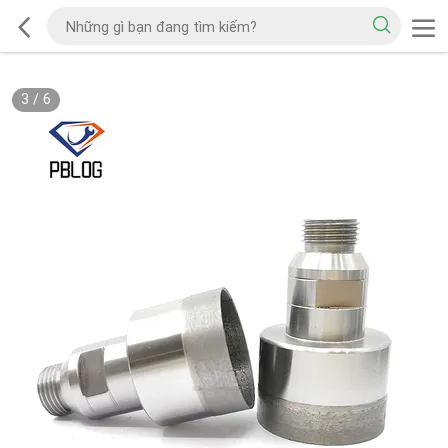
3
/
6