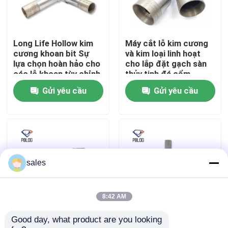
Tham quan nhà máy
Long Life Hollow kim
Máy cắt lỗ kim cương
cương khoan bit Sự
và kim loại linh hoạt
Kiểm soát chất lượng
lựa chọn hoàn hảo cho
cho lắp đặt gạch sàn
các lỗ khoan tùy chỉnh
thủy tinh đá cẩm
thạch
Gửi yêu cầu
Gửi yêu cầu
Liên hệ chúng tôi
Tin tức
Yêu cầu báo giá
sales
Đá mài kim cương
8:42 AM
Good day, what product are you looking 
ướt và khô kim cương
Sản xuất bán buôn
Đá mài mạ điện