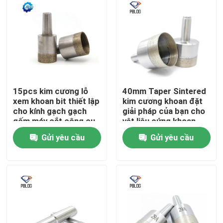
15pcs kim cương lỗ
40mm Taper Sintered
xem khoan bit thiết lập
kim cương khoan đặt
cho kính gạch gạch
giải pháp của bạn cho
gốm máy cắt công cụ
vật liệu cứng khoan
bạc và khoan lỗ 3-
Gửi yêu cầu
Gửi yêu cầu
42mm
Nhà
Sản phẩm
Về chúng tôi