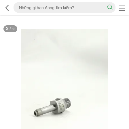
3
/
6