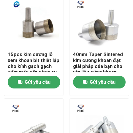
15pcs kim cương lỗ
40mm Taper Sintered
xem khoan bit thiết lập
kim cương khoan đặt
cho kính gạch gạch
giải pháp của bạn cho
gốm máy cắt công cụ
vật liệu cứng khoan
bạc và khoan lỗ 3-
Gửi yêu cầu
Gửi yêu cầu
42mm
Nhà
Sản phẩm
Về chúng tôi