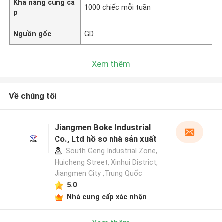
Khả năng cung cấ
1000 chiếc mỗi tuần
p
Nguồn gốc
GD
Xem thêm
Về chúng tôi
Jiangmen Boke Industrial
Co., Ltd hồ sơ nhà sản xuất
South Geng Industrial Zone,
Huicheng Street, Xinhui District,
Jiangmen City ,Trung Quốc
5.0
Nhà cung cấp xác nhận
Để lại lời nhắn