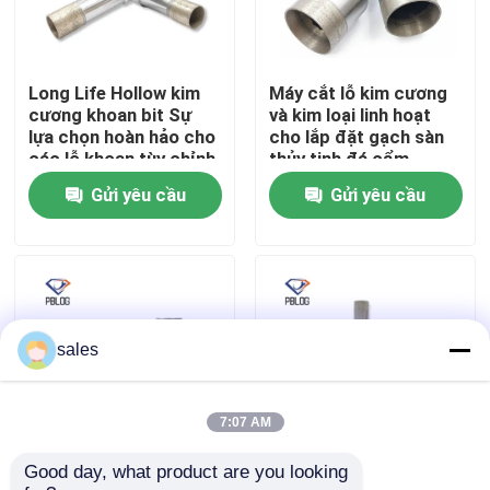
Tham quan nhà máy
Long Life Hollow kim
Máy cắt lỗ kim cương
cương khoan bit Sự
và kim loại linh hoạt
Kiểm soát chất lượng
lựa chọn hoàn hảo cho
cho lắp đặt gạch sàn
các lỗ khoan tùy chỉnh
thủy tinh đá cẩm
thạch
Gửi yêu cầu
Gửi yêu cầu
Liên hệ chúng tôi
Tin tức
Yêu cầu báo giá
sales
Đá mài kim cương
7:07 AM
Good day, what product are you looking 
ướt và khô kim cương
Sản xuất bán buôn
Đá mài mạ điện