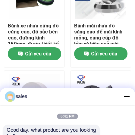
Tham quan nhà máy
Bánh xe nhựa cứng độ
Bánh mài nhựa độ
cứng cao, độ sắc bén
sáng cao để mài kính
Kiểm soát chất lượng
cao, đường kính
mỏng, cung cấp độ
150mm, được thiết kế
bền và hiệu quả mài
để có hiệu suất lâu dài
tuyệt vời
Gửi yêu cầu
Gửi yêu cầu
Liên hệ chúng tôi
trong việc cắt và mài.
Tin tức
Yêu cầu báo giá
sales
Đá mài kim cương
6:41 PM
Good day, what product are you looking 
Máy nghiền nhựa kính
Máy nghiền cạnh thủy
Đá mài mạ điện