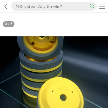
3
/
6