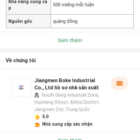
Khả năng cung cấ
500 miếng mỗi tuần
p
Nguồn gốc
quảng đông
Xem thêm
Về chúng tôi
Jiangmen Boke Industrial
Co., Ltd hồ sơ nhà sản xuất
South Geng Industrial Zone,
Huicheng Street, Xinhui District,
Jiangmen City ,Trung Quốc
5.0
Nhà cung cấp xác nhận
Để lại lời nhắn