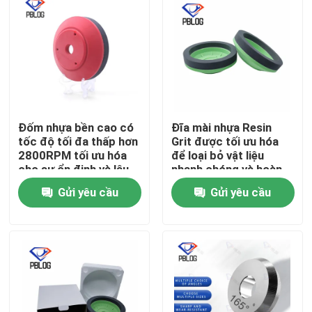
Đốm nhựa bền cao có
Đĩa mài nhựa Resin
tốc độ tối đa thấp hơn
Grit được tối ưu hóa
2800RPM tối ưu hóa
để loại bỏ vật liệu
cho sự ổn định và lâu
nhanh chóng và hoàn
dài
thiện bề mặt nhẵn
Gửi yêu cầu
Gửi yêu cầu
trong chế tạo kim loại
Nhà
Sản phẩm
Về chúng tôi