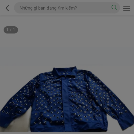
1
/
1