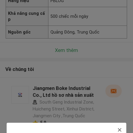
Hàng hiệu
PBLOG
Khả năng cung cấ
500 chiếc mỗi ngày
p
Nguồn gốc
Quảng Đông, Trung Quốc
Xem thêm
Về chúng tôi
Jiangmen Boke Industrial
Co., Ltd hồ sơ nhà sản xuất
South Geng Industrial Zone,
Huicheng Street, Xinhui District,
Jiangmen City ,Trung Quốc
5.0
Nhà cung cấp xác nhận