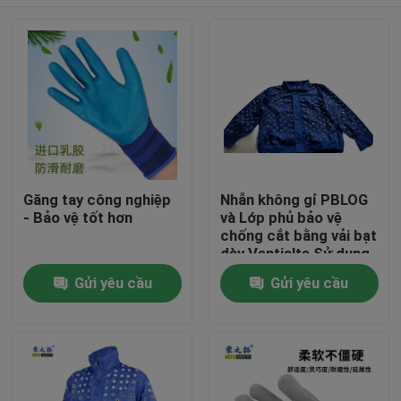
Găng tay công nghiệp
Nhẫn không gỉ PBLOG
- Bảo vệ tốt hơn
và Lớp phủ bảo vệ
chống cắt bằng vải bạt
dày Ventialte Sử dụng
trong gia công kính
Nhà
Gửi yêu cầu
Gửi yêu cầu
Sản phẩm
Về chúng tôi