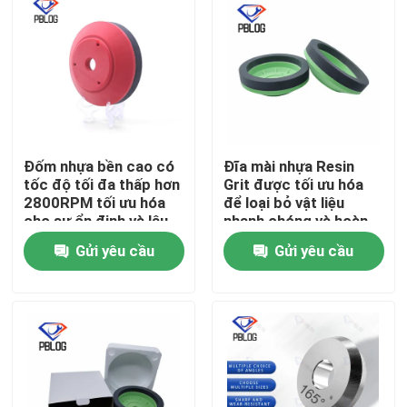
Đốm nhựa bền cao có
Đĩa mài nhựa Resin
tốc độ tối đa thấp hơn
Grit được tối ưu hóa
2800RPM tối ưu hóa
để loại bỏ vật liệu
cho sự ổn định và lâu
nhanh chóng và hoàn
dài
thiện bề mặt nhẵn
Gửi yêu cầu
Gửi yêu cầu
trong chế tạo kim loại
Nhà
Sản phẩm
Về chúng tôi