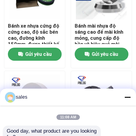
Tham quan nhà máy
Bánh xe nhựa cứng độ
Bánh mài nhựa độ
cứng cao, độ sắc bén
sáng cao để mài kính
Kiểm soát chất lượng
cao, đường kính
mỏng, cung cấp độ
150mm, được thiết kế
bền và hiệu quả mài
để có hiệu suất lâu dài
tuyệt vời
Gửi yêu cầu
Gửi yêu cầu
Liên hệ chúng tôi
trong việc cắt và mài.
Tin tức
Yêu cầu báo giá
sales
Đá mài kim cương
11:08 AM
Good day, what product are you looking 
Máy nghiền nhựa kính
Máy nghiền cạnh thủy
Đá mài mạ điện