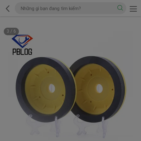
3
/
6