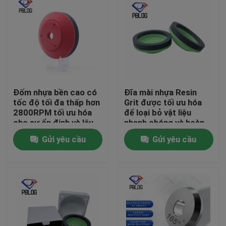
Đốm nhựa bền cao có
Đĩa mài nhựa Resin
tốc độ tối đa thấp hơn
Grit được tối ưu hóa
2800RPM tối ưu hóa
để loại bỏ vật liệu
cho sự ổn định và lâu
nhanh chóng và hoàn
dài
thiện bề mặt nhẵn
Gửi yêu cầu
Gửi yêu cầu
trong chế tạo kim loại
Nhà
Sản phẩm
Về chúng tôi