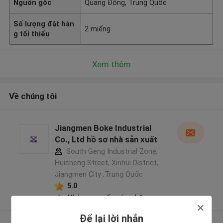
Nguồn gốc
Quảng Đông, Trung Quốc
Số lượng đặt hàn
2 miếng
g tối thiểu
Xem thêm
Về chúng tôi
Jiangmen Boke Industrial
Co., Ltd hồ sơ nhà sản xuất
South Geng Industrial Zone,
Huicheng Street, Xinhui District,
Jiangmen City ,Trung Quốc
5.0
Nhà cung cấp xác nhận
Để lại lời nhắn