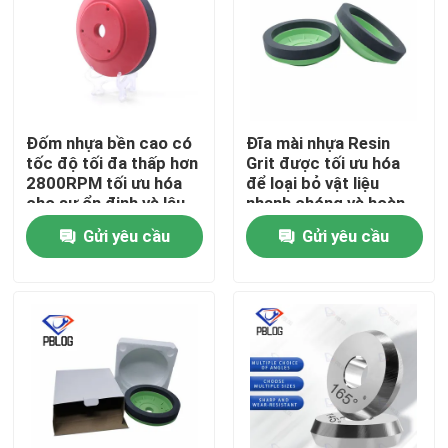
Đốm nhựa bền cao có
Đĩa mài nhựa Resin
tốc độ tối đa thấp hơn
Grit được tối ưu hóa
2800RPM tối ưu hóa
để loại bỏ vật liệu
cho sự ổn định và lâu
nhanh chóng và hoàn
dài
thiện bề mặt nhẵn
Gửi yêu cầu
Gửi yêu cầu
trong chế tạo kim loại
Nhà
Sản phẩm
Về chúng tôi