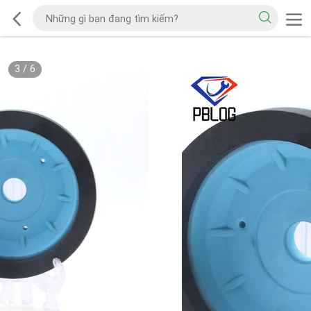
3
/
6