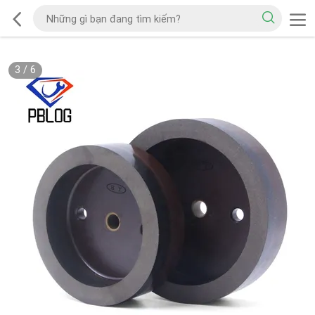
3
/
6