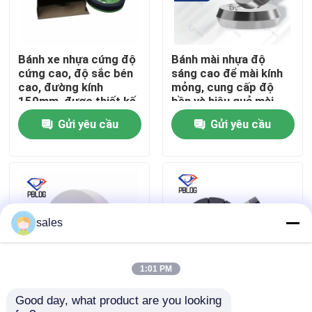
Tham quan nhà máy
Bánh xe nhựa cứng độ
Bánh mài nhựa độ
cứng cao, độ sắc bén
sáng cao để mài kính
Kiểm soát chất lượng
cao, đường kính
mỏng, cung cấp độ
150mm, được thiết kế
bền và hiệu quả mài
để có hiệu suất lâu dài
tuyệt vời
Gửi yêu cầu
Gửi yêu cầu
Liên hệ chúng tôi
trong việc cắt và mài.
Tin tức
Yêu cầu báo giá
sales
Đá mài kim cương
1:01 PM
Good day, what product are you looking 
Máy nghiền nhựa kính
Máy nghiền cạnh thủy
Đá mài mạ điện