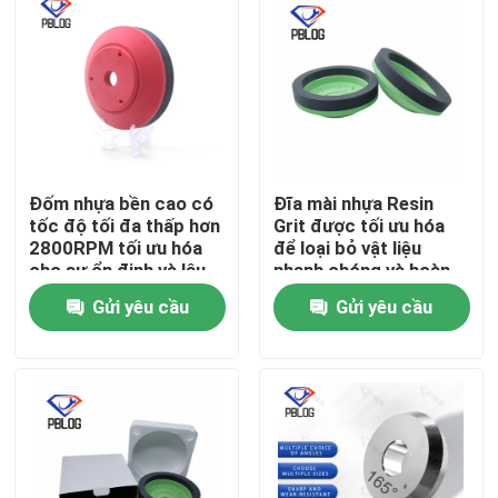
Đốm nhựa bền cao có
Đĩa mài nhựa Resin
tốc độ tối đa thấp hơn
Grit được tối ưu hóa
2800RPM tối ưu hóa
để loại bỏ vật liệu
cho sự ổn định và lâu
nhanh chóng và hoàn
dài
thiện bề mặt nhẵn
Gửi yêu cầu
Gửi yêu cầu
trong chế tạo kim loại
Nhà
Sản phẩm
Về chúng tôi