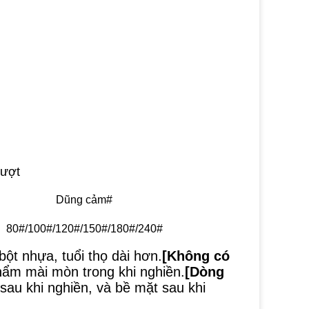
rượt
Dũng cảm#
80#/100#/120#/150#/180#/240#
ột nhựa, tuổi thọ dài hơn.
[Không có 
hẩm mài mòn trong khi nghiền.
[Dòng 
au khi nghiền, và bề mặt sau khi 