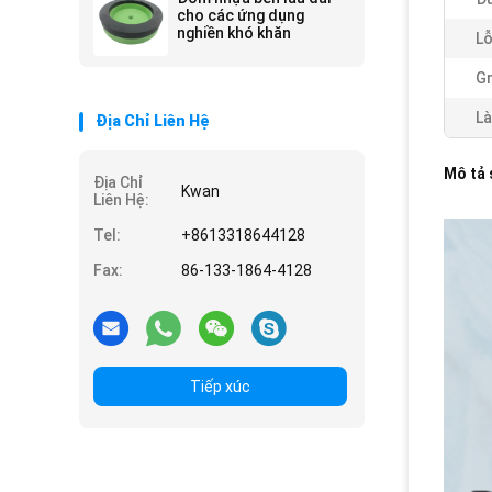
cho các ứng dụng
nghiền khó khăn
Lỗ
Gr
Là
Địa Chỉ Liên Hệ
Mô tả
Địa Chỉ
Kwan
Liên Hệ:
Tel:
+8613318644128
Fax:
86-133-1864-4128
Tiếp xúc