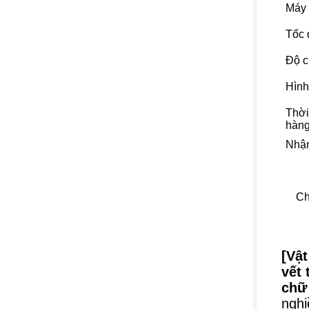
Máy 
Tốc 
Độ 
Hình
Thời
hàn
Nhận
Ch
[Vật
vết 
chữ
nghi