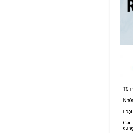
Tên 
Nhó
Loại
Các 
dụn