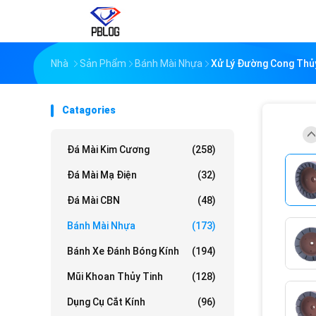
Nhà
Sản Phẩm
Bánh Mài Nhựa
Xử Lý Đường Cong Thủy
Catagories
Đá Mài Kim Cương
(258)
Đá Mài Mạ Điện
(32)
Đá Mài CBN
(48)
Bánh Mài Nhựa
(173)
Bánh Xe Đánh Bóng Kính
(194)
Mũi Khoan Thủy Tinh
(128)
Dụng Cụ Cắt Kính
(96)