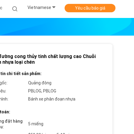
Vietnamese
ức
Yêu cầu báo giá
 đường cong thủy tinh chất lượng cao Chuỗi
n nhựa loại chén
tin chi tiết sản phẩm:
gốc:
Quảng đông
iệu:
PBLOG, PBLOG
hình:
Bánh xe phân đoạn nhựa
toán:
ng đặt hàng
5 miếng
ểu: