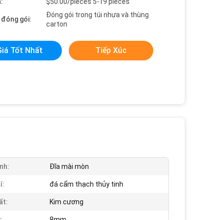
:
$50.00/pieces 5-19 pieces
Đóng gói trong túi nhựa và thùng
t đóng gói:
carton
Giá Tốt Nhất
Tiếp Xúc
nh:
Đĩa mài mòn
í:
đá cẩm thạch thủy tinh
ất:
Kim cương
:
8mm