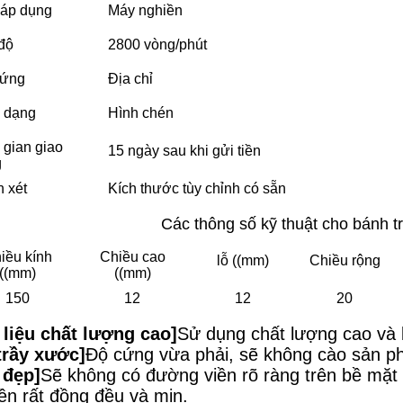
áp dụng
Máy nghiền
độ
2800 vòng/phút
cứng
Địa chỉ
 dạng
Hình chén
 gian giao
15 ngày sau khi gửi tiền
g
 xét
Kích thước tùy chỉnh có sẵn
Các thông số kỹ thuật cho bánh t
iều kính
Chiều cao
lỗ ((mm)
Chiều rộng
((mm)
((mm)
150
12
12
20
 liệu chất lượng cao]
Sử dụng chất lượng cao và b
trầy xước]
Độ cứng vừa phải, sẽ không cào sản p
 đẹp]
Sẽ không có đường viền rõ ràng trên bề mặt s
ền rất đồng đều và mịn.