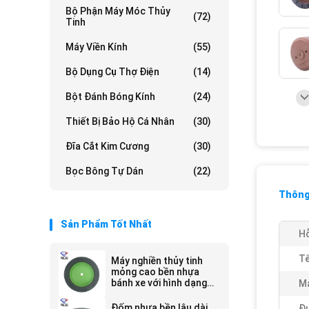
Bộ Phận Máy Móc Thủy
(72)
Tinh
Máy Viền Kính
(55)
Bộ Dụng Cụ Thợ Điện
(14)
Bột Đánh Bóng Kính
(24)
Thiết Bị Bảo Hộ Cá Nhân
(30)
Đĩa Cắt Kim Cương
(30)
Bọc Bông Tự Dán
(22)
Thông 
Sản Phẩm Tốt Nhất
Hỗ
Tê
Máy nghiền thủy tinh
mỏng cao bền nhựa
bánh xe với hình dạng
Má
lớp làm việc liên tục
Đốm nhựa bền lâu dài
Đư