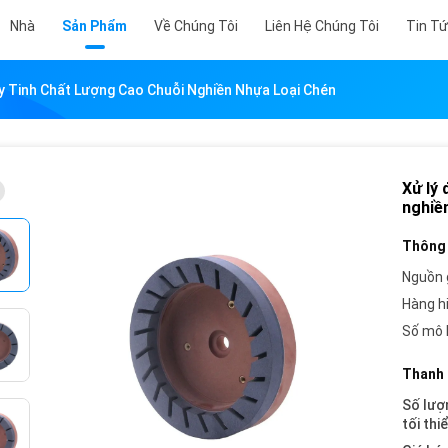
Nhà
Sản Phẩm
Về Chúng Tôi
Liên Hệ Chúng Tôi
Tin T
 Tinh Chất Lượng Cao Chuỗi Nghiền Nhựa Loại Chén
Xử lý
nghiề
Thông 
Nguồn 
Hàng h
Số mô 
Thanh 
Số lượ
tối thi