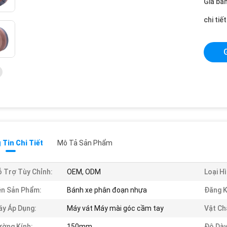
Giá bán
chi tiế
Tin Chi Tiết
Mô Tả Sản Phẩm
 Trợ Tùy Chỉnh:
OEM, ODM
Loại Hì
n Sản Phẩm:
Bánh xe phân đoạn nhựa
Đăng K
y Áp Dụng:
Máy vát Máy mài góc cầm tay
Vật Ch
ờng Kính:
150mm
Độ Dày