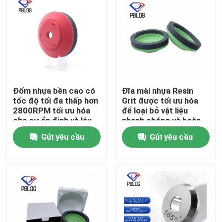
Đốm nhựa bền cao có
Đĩa mài nhựa Resin
tốc độ tối đa thấp hơn
Grit được tối ưu hóa
2800RPM tối ưu hóa
để loại bỏ vật liệu
cho sự ổn định và lâu
nhanh chóng và hoàn
dài
thiện bề mặt nhẵn
Gửi yêu cầu
Gửi yêu cầu
trong chế tạo kim loại
Nhà
Sản phẩm
Về chúng tôi