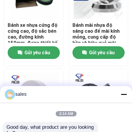
Tham quan nhà máy
Bánh xe nhựa cứng độ
Bánh mài nhựa độ
cứng cao, độ sắc bén
sáng cao để mài kính
Kiểm soát chất lượng
cao, đường kính
mỏng, cung cấp độ
150mm, được thiết kế
bền và hiệu quả mài
để có hiệu suất lâu dài
tuyệt vời
Gửi yêu cầu
Gửi yêu cầu
Liên hệ chúng tôi
trong việc cắt và mài.
Tin tức
Yêu cầu báo giá
sales
Đá mài kim cương
2:14 AM
Good day, what product are you looking 
Máy nghiền nhựa kính
Máy nghiền cạnh thủy
Đá mài mạ điện