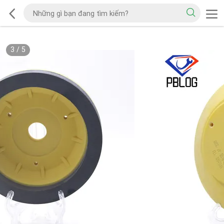
3
/
5