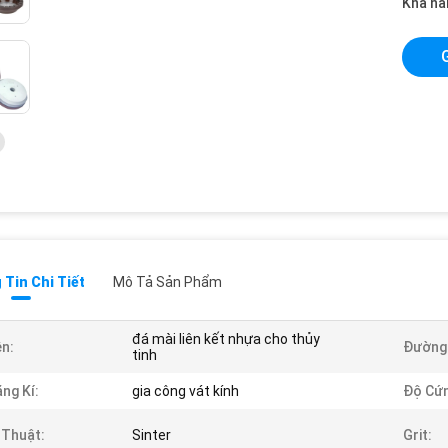
Khả nă
Tin Chi Tiết
Mô Tả Sản Phẩm
đá mài liên kết nhựa cho thủy
n:
Đường 
tinh
ng Kí:
gia công vát kính
Độ Cứn
 Thuật:
Sinter
Grit: