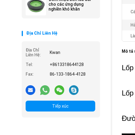
cho các ứng dụng
nghiền khó khăn
Cá
Hả
Địa Chỉ Liên Hệ
Là
Địa Chỉ
Mô tả
Kwan
Liên Hệ:
Tel:
+8613318644128
Lốp 
Fax:
86-133-1864-4128
Lốp
Tiếp xúc
Đườ