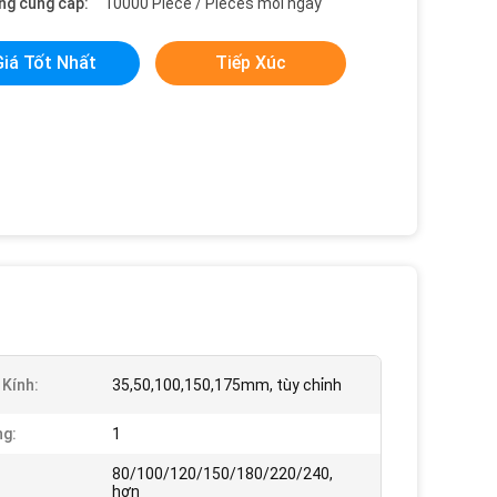
ng cung cấp:
10000 Piece / Pieces mỗi ngày
Giá Tốt Nhất
Tiếp Xúc
Kính:
35,50,100,150,175mm, tùy chỉnh
g:
1
80/100/120/150/180/220/240,
hơn