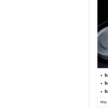
b
b
b
Máy 