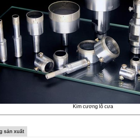
Kim cương lỗ cưa
g sản xuất