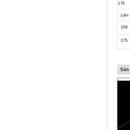
175
Liên
150
175
Sản 