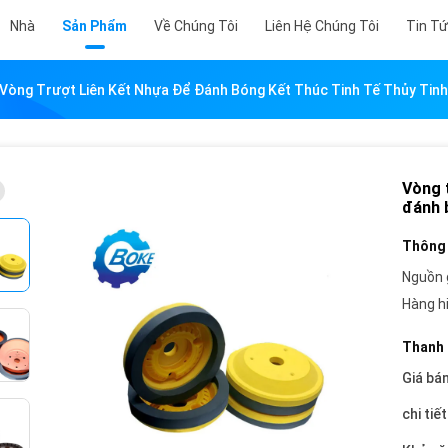
Nhà
Sản Phẩm
Về Chúng Tôi
Liên Hệ Chúng Tôi
Tin T
Vòng Trượt Liên Kết Nhựa Để Đánh Bóng Kết Thúc Tinh Tế Thủy Tinh
Vòng t
đánh b
Thông 
Nguồn 
Hàng h
Thanh 
Giá bán
chi tiế