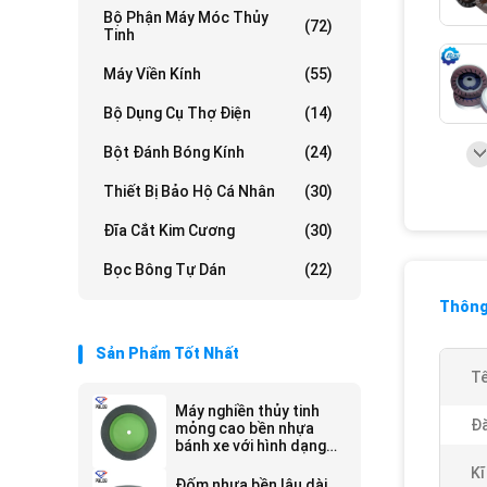
Bộ Phận Máy Móc Thủy
(72)
Tinh
Máy Viền Kính
(55)
Bộ Dụng Cụ Thợ Điện
(14)
Bột Đánh Bóng Kính
(24)
Thiết Bị Bảo Hộ Cá Nhân
(30)
Đĩa Cắt Kim Cương
(30)
Bọc Bông Tự Dán
(22)
Thông 
Sản Phẩm Tốt Nhất
Tê
Máy nghiền thủy tinh
Đă
mỏng cao bền nhựa
bánh xe với hình dạng
lớp làm việc liên tục
Kĩ
Đốm nhựa bền lâu dài