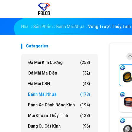
Nhà
Sản Phẩm
Bánh Mài Nhựa
Vòng Trượt Thủy Tinh 
Catagories
Đá Mài Kim Cương
(258)
Đá Mài Mạ Điện
(32)
Đá Mài CBN
(48)
Bánh Mài Nhựa
(173)
Bánh Xe Đánh Bóng Kính
(194)
Mũi Khoan Thủy Tinh
(128)
Dụng Cụ Cắt Kính
(96)