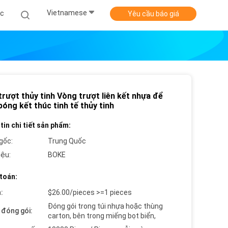
Vietnamese
ức
Yêu cầu báo giá
rượt thủy tinh Vòng trượt liên kết nhựa để
óng kết thúc tinh tế thủy tinh
tin chi tiết sản phẩm:
gốc:
Trung Quốc
iệu:
BOKE
toán:
:
$26.00/pieces >=1 pieces
Đóng gói trong túi nhựa hoặc thùng
t đóng gói:
carton, bên trong miếng bọt biển,