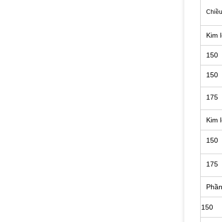
Chiều
Kim 
150
150
175
Kim 
150
175
Phần
150