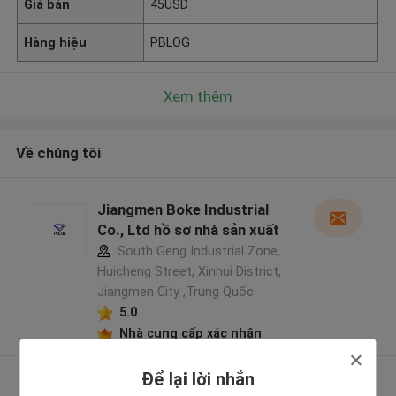
Giá bán
45USD
Hàng hiệu
PBLOG
Xem thêm
Về chúng tôi
Jiangmen Boke Industrial
Co., Ltd hồ sơ nhà sản xuất
South Geng Industrial Zone,
Huicheng Street, Xinhui District,
Jiangmen City ,Trung Quốc
5.0
Nhà cung cấp xác nhận
Để lại lời nhắn
Xem thêm