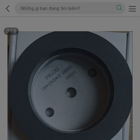
3
/
5