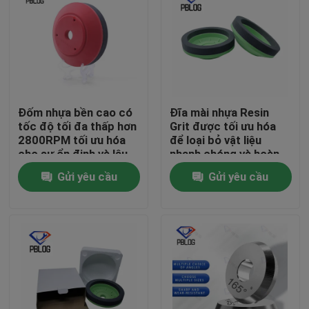
Đốm nhựa bền cao có
Đĩa mài nhựa Resin
tốc độ tối đa thấp hơn
Grit được tối ưu hóa
2800RPM tối ưu hóa
để loại bỏ vật liệu
cho sự ổn định và lâu
nhanh chóng và hoàn
dài
thiện bề mặt nhẵn
Gửi yêu cầu
Gửi yêu cầu
trong chế tạo kim loại
Nhà
Sản phẩm
Về chúng tôi